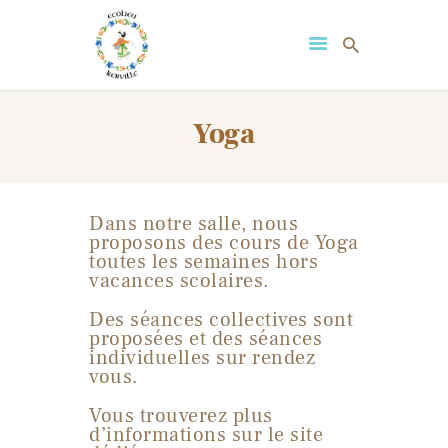
ECOLIEU-KERVILLE
BIENVENUE!
Yoga
LE PROJET
ACTIVITÉS OUVERTES AU
PUBLIC
Dans notre salle, nous
ORGANISATION
proposons des cours de Yoga
D’ÉVÉNEMENTS
toutes les semaines hors
vacances scolaires.
CONTACT
Des séances collectives sont
proposées et des séances
individuelles sur rendez
vous.
Vous trouverez plus
d’informations sur le site